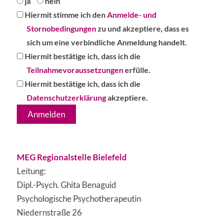
ja
nein
Hiermit
Hiermit stimme ich den
Anmelde- und
stimme
Stornobedingungen
zu und akzeptiere, dass es
ich
sich um eine verbindliche Anmeldung handelt.
den
Hiermit
Hiermit bestätige ich, dass ich die
Anmelde-
bestätige
Teilnahmevoraussetzungen
erfülle.
und
ich,
Hiermit
Hiermit bestätige ich, dass ich die
Stornobedingungen
dass
bestätige
Datenschutzerklärung
akzeptiere.
zu
ich
ich,
und
die
dass
akzeptiere,
Teilnahmevoraussetzungen
ich
dass
erfülle.
die
MEG Regionalstelle Bielefeld
es
Datenschutzerklärung
Leitung:
sich
akzeptiere.
Dipl.-Psych. Ghita Benaguid
um
Psychologische Psychotherapeutin
eine
Niedernstraße 26