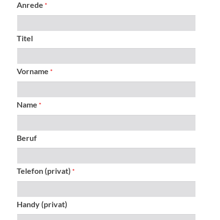
Anrede
*
Titel
Vorname
*
Name
*
Beruf
Telefon (privat)
*
Handy (privat)