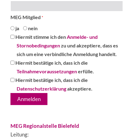
MEG Mitglied
*
ja
nein
Hiermit
Hiermit stimme ich den
Anmelde- und
stimme
Stornobedingungen
zu und akzeptiere, dass es
ich
sich um eine verbindliche Anmeldung handelt.
den
Hiermit
Hiermit bestätige ich, dass ich die
Anmelde-
bestätige
Teilnahmevoraussetzungen
erfülle.
und
ich,
Hiermit
Hiermit bestätige ich, dass ich die
Stornobedingungen
dass
bestätige
Datenschutzerklärung
akzeptiere.
zu
ich
ich,
und
die
dass
akzeptiere,
Teilnahmevoraussetzungen
ich
dass
erfülle.
die
MEG Regionalstelle Bielefeld
es
Datenschutzerklärung
Leitung: