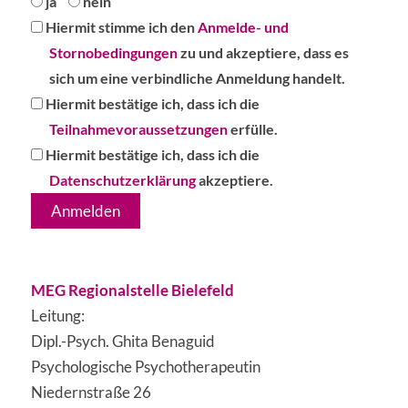
ja
nein
Hiermit
Hiermit stimme ich den
Anmelde- und
stimme
Stornobedingungen
zu und akzeptiere, dass es
ich
sich um eine verbindliche Anmeldung handelt.
den
Hiermit
Hiermit bestätige ich, dass ich die
Anmelde-
bestätige
Teilnahmevoraussetzungen
erfülle.
und
ich,
Hiermit
Hiermit bestätige ich, dass ich die
Stornobedingungen
dass
bestätige
Datenschutzerklärung
akzeptiere.
zu
ich
ich,
und
die
dass
akzeptiere,
Teilnahmevoraussetzungen
ich
dass
erfülle.
die
MEG Regionalstelle Bielefeld
es
Datenschutzerklärung
Leitung:
sich
akzeptiere.
Dipl.-Psych. Ghita Benaguid
um
Psychologische Psychotherapeutin
eine
Niedernstraße 26