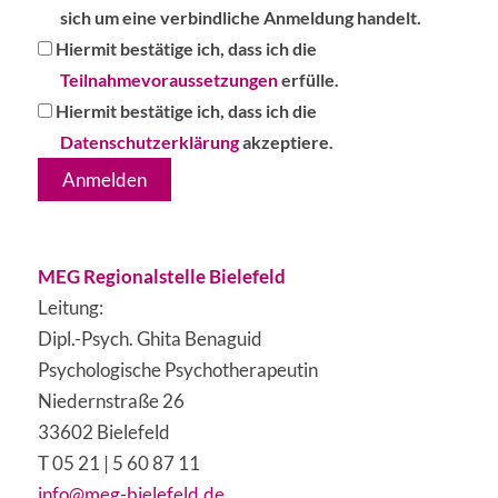
ich
sich um eine verbindliche Anmeldung handelt.
den
Hiermit
Hiermit bestätige ich, dass ich die
Anmelde-
bestätige
Teilnahmevoraussetzungen
erfülle.
und
ich,
Hiermit
Hiermit bestätige ich, dass ich die
Stornobedingungen
dass
bestätige
Datenschutzerklärung
akzeptiere.
zu
ich
ich,
und
die
dass
akzeptiere,
Teilnahmevoraussetzungen
ich
dass
erfülle.
die
MEG Regionalstelle Bielefeld
es
Datenschutzerklärung
Leitung:
sich
akzeptiere.
Dipl.-Psych. Ghita Benaguid
um
Psychologische Psychotherapeutin
eine
Niedernstraße 26
verbindliche
33602 Bielefeld
Anmeldung
T 05 21 | 5 60 87 11
handelt
info@meg-bielefeld.de