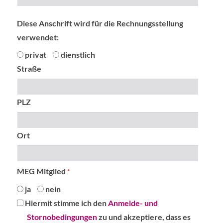
Diese Anschrift wird für die Rechnungsstellung
verwendet:
privat
dienstlich
Straße
PLZ
Ort
MEG Mitglied
*
ja
nein
Hiermit
Hiermit stimme ich den
Anmelde- und
stimme
Stornobedingungen
zu und akzeptiere, dass es